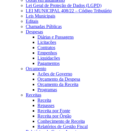
Obras em andamento
Lei Geral de Proteção de Dados (LGPD)
LEI MUNICIPAL 408/22 – Código Tributário
Leis Municipais
Editais
Chamadas Públicas
Despesas
Diárias e Passagens
Licitações
Contratos
Empenhos
Liquidações
Pagamentos
Orçamento
Ações de Governo
Orçamento da Despesa
Orçamento da Receita
Programas
Receitas
Receita
Repasses
Receita por Fonte
Receita por Órgão
Conhecimento de Receita
Relatórios de Gestão Fiscal