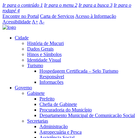
Ir para o conteúdo
1
Ir para o menu
2
Ir para a busca
3
Ir para o
rodapé
4
Encontre no Portal
Carta de Serviços
Acesso à Informação
Acessibilidade
A+
A-
Cidade
História de Mucuri
Dados Gerais
Hinos e Símbolos
Identidade Visual
Turismo
Hospedagem Certificada – Selo Turismo
Responsável
Informações
Governo
Gabinete
Prefeito
Chefia de Gabinete
Procuradoria do Município
Departamento Municipal de Comunicação Social
Secretarias
Administração
Agropecuária e Pesca
Assistência Social