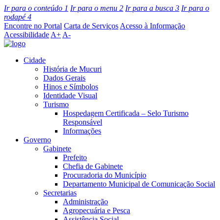
Ir para o conteúdo
1
Ir para o menu
2
Ir para a busca
3
Ir para o
rodapé
4
Encontre no Portal
Carta de Serviços
Acesso à Informação
Acessibilidade
A+
A-
Cidade
História de Mucuri
Dados Gerais
Hinos e Símbolos
Identidade Visual
Turismo
Hospedagem Certificada – Selo Turismo
Responsável
Informações
Governo
Gabinete
Prefeito
Chefia de Gabinete
Procuradoria do Município
Departamento Municipal de Comunicação Social
Secretarias
Administração
Agropecuária e Pesca
Assistência Social