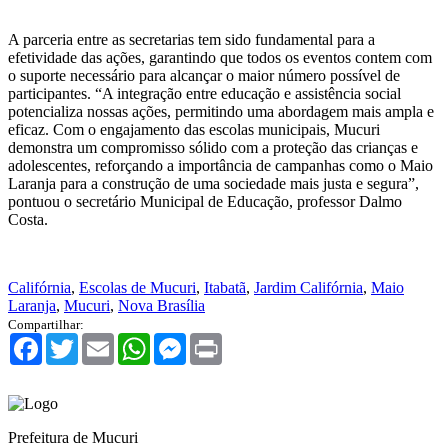
A parceria entre as secretarias tem sido fundamental para a
efetividade das ações, garantindo que todos os eventos contem com
o suporte necessário para alcançar o maior número possível de
participantes. “A integração entre educação e assistência social
potencializa nossas ações, permitindo uma abordagem mais ampla e
eficaz. Com o engajamento das escolas municipais, Mucuri
demonstra um compromisso sólido com a proteção das crianças e
adolescentes, reforçando a importância de campanhas como o Maio
Laranja para a construção de uma sociedade mais justa e segura”,
pontuou o secretário Municipal de Educação, professor Dalmo
Costa.
Califórnia
,
Escolas de Mucuri
,
Itabatã
,
Jardim Califórnia
,
Maio
Laranja
,
Mucuri
,
Nova Brasília
Compartilhar:
Facebook
Twitter
Email
WhatsApp
Messenger
Print
Prefeitura de Mucuri