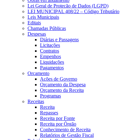
Obras em andamento
Lei Geral de Proteção de Dados (LGPD)
LEI MUNICIPAL 408/22 – Código Tributário
Leis Municipais
Editais
Chamadas Públicas
Despesas
Diárias e Passagens
Licitações
Contratos
Empenhos
Liquidações
Pagamentos
Orçamento
Ações de Governo
Orçamento da Despesa
Orçamento da Receita
Programas
Receitas
Receita
Repasses
Receita por Fonte
Receita por Órgão
Conhecimento de Receita
Relatórios de Gestão Fiscal