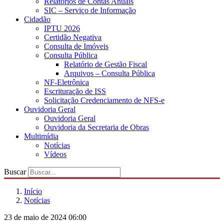
Relatórios de Contas Anuais
SIC – Serviço de Informação
Cidadão
IPTU 2026
Certidão Negativa
Consulta de Imóveis
Consulta Pública
Relatório de Gestão Fiscal
Arquivos – Consulta Pública
NF-Eletrônica
Escrituração de ISS
Solicitação Credenciamento de NFS-e
Ouvidoria Geral
Ouvidoria Geral
Ouvidoria da Secretaria de Obras
Multimídia
Notícias
Vídeos
Buscar
Início
Notícias
23 de maio de 2024 06:00