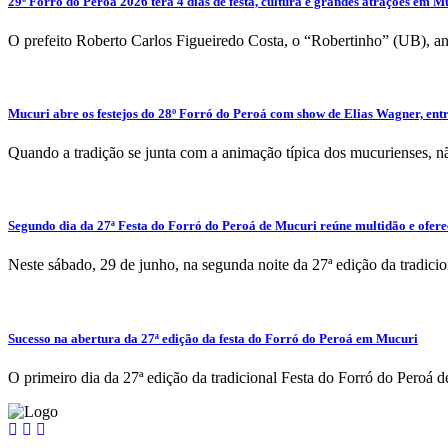
29º Forró do Peroá 2026 terá 4 dias de festa, cultura e grandes atrações em M
O prefeito Roberto Carlos Figueiredo Costa, o “Robertinho” (UB), anu
Mucuri abre os festejos do 28º Forró do Peroá com show de Elias Wagner, entre
Quando a tradição se junta com a animação típica dos mucurienses, n
Segundo dia da 27ª Festa do Forró do Peroá de Mucuri reúne multidão e oferec
Neste sábado, 29 de junho, na segunda noite da 27ª edição da tradici
Sucesso na abertura da 27ª edição da festa do Forró do Peroá em Mucuri
O primeiro dia da 27ª edição da tradicional Festa do Forró do Peroá de