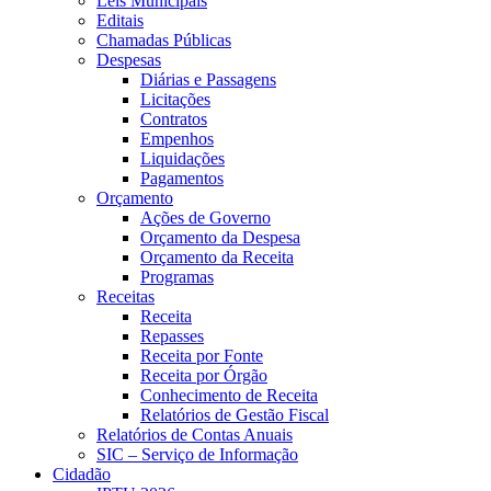
Leis Municipais
Editais
Chamadas Públicas
Despesas
Diárias e Passagens
Licitações
Contratos
Empenhos
Liquidações
Pagamentos
Orçamento
Ações de Governo
Orçamento da Despesa
Orçamento da Receita
Programas
Receitas
Receita
Repasses
Receita por Fonte
Receita por Órgão
Conhecimento de Receita
Relatórios de Gestão Fiscal
Relatórios de Contas Anuais
SIC – Serviço de Informação
Cidadão