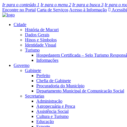
Ir para o conteúdo
1
Ir para o menu
2
Ir para a busca
3
Ir para o r
Encontre no Portal
Carta de Serviços
Acesso à Informação
Acessibi
Cidade
História de Mucuri
Dados Gerais
Hinos e Símbolos
Identidade Visual
Turismo
Hospedagem Certificada – Selo Turismo Responsá
Informações
Governo
Gabinete
Prefeito
Chefia de Gabinete
Procuradoria do Município
Departamento Municipal de Comunicação Social
Secretarias
Administração
Agropecuária e Pesca
Assistência Social
Cultura e Turismo
Educação
Esporte