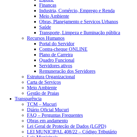
Finanças
Industria, Comércio, Emprego e Renda
Meio Ambiente
Obras, Planejamento e Serviços Urbanos
Saúde
Transporte, Limpeza e Iluminação pública
Recursos Humanos
Portal do Servidor
Contra-cheque ONLINE
Plano de Carreira
Quadro Funcional
Servidores ativos
Remuneração dos Servidores
Estrutura Organizacional
Carta de Serviços
Meio Ambiente
Gestão de Praias
Transparência
TCM – Mucuri
Diário Oficial Mucuri
FAQ – Perguntas Frequentes
Obras em andamento
Lei Geral de Proteção de Dados (LGPD)
LEI MUNICIPAL 408/22 – Código Tributário