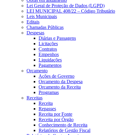
Obras em andamento
Lei Geral de Proteção de Dados (LGPD)
LEI MUNICIPAL 408/22 – Código Tributário
Leis Municipais
Editais
Chamadas Públicas
Despesas
Diárias e Passagens
Licitações
Contratos
Empenhos
Liquidações
Pagamentos
Orçamento
Ações de Governo
Orçamento da Despesa
Orçamento da Receita
Programas
Receitas
Receita
Repasses
Receita por Fonte
Receita por Órgão
Conhecimento de Receita
Relatórios de Gestão Fiscal