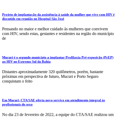
Projeto de implantação da assistência à saúde da mulher que vive com HIV é
discutido em reunião no Hospital São José
Pensando no maior e melhor cuidado às mulheres que convivem
com HIV, sendo estas, gestantes e residentes na região do município
de
Mucuri é o segundo município a implantar Profilaxia Pré-exposição (PrEP)
ao HIV no Extremo Sul da Bahia
Distantes aproximadamente 320 quilômetros, porém, bastante
próximas em perspectiva de futuro, Mucuri e Porto Seguro
conquistam o feito
Em Mucuri, CTA/SAE oferta novo serviço em atendimento integral às
profissionais do sexo
No dia 23 de fevereiro de 2022, a equipe do CTA/SAE realizou um