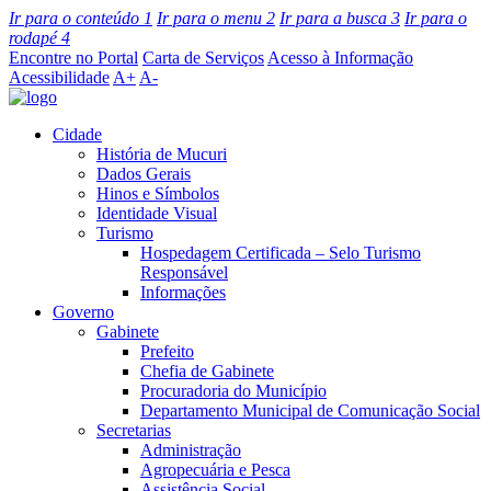
Ir para o conteúdo
1
Ir para o menu
2
Ir para a busca
3
Ir para o
rodapé
4
Encontre no Portal
Carta de Serviços
Acesso à Informação
Acessibilidade
A+
A-
Cidade
História de Mucuri
Dados Gerais
Hinos e Símbolos
Identidade Visual
Turismo
Hospedagem Certificada – Selo Turismo
Responsável
Informações
Governo
Gabinete
Prefeito
Chefia de Gabinete
Procuradoria do Município
Departamento Municipal de Comunicação Social
Secretarias
Administração
Agropecuária e Pesca
Assistência Social