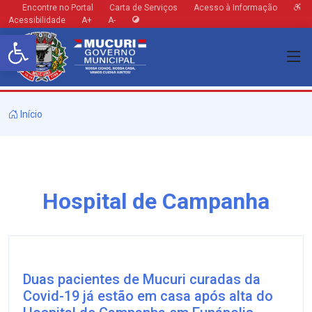
Encontre no Portal
Carta de Serviços
Acesso à Informação
Acessibilidade
A+
A-
Barra de Ferramentas Aberta
Início
Hospital de Campanha
Duas pacientes de Mucuri curadas da
Covid-19 já estão em casa após alta do