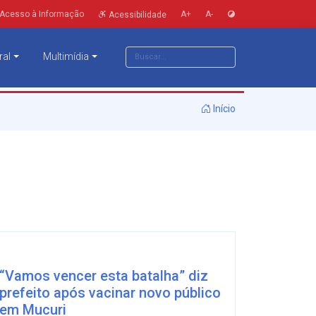
Acesso à Informação
A+
A-
Acessibilidade
ral
Multimídia
Início
“Vamos vencer esta batalha” diz
prefeito após vacinar novo público
em Mucuri