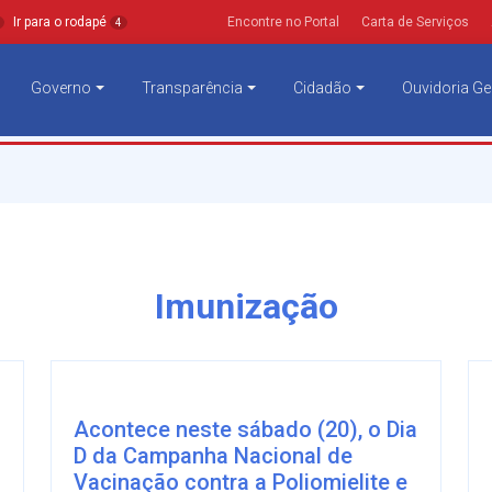
Ir para o rodapé
Encontre no Portal
Carta de Serviços
4
Governo
Transparência
Cidadão
Ouvidoria Ge
Imunização
Acontece neste sábado (20), o Dia
D da Campanha Nacional de
Vacinação contra a Poliomielite e