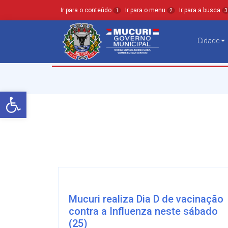
Ir para o conteúdo
Ir para o menu
Ir para a busca
1
2
3
Cidade
Barra de Ferramentas Aberta
Mucuri realiza Dia D de vacinação
contra a Influenza neste sábado
(25)