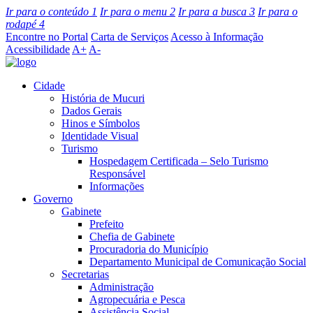
Ir para o conteúdo
1
Ir para o menu
2
Ir para a busca
3
Ir para o
rodapé
4
Encontre no Portal
Carta de Serviços
Acesso à Informação
Acessibilidade
A+
A-
Cidade
História de Mucuri
Dados Gerais
Hinos e Símbolos
Identidade Visual
Turismo
Hospedagem Certificada – Selo Turismo
Responsável
Informações
Governo
Gabinete
Prefeito
Chefia de Gabinete
Procuradoria do Município
Departamento Municipal de Comunicação Social
Secretarias
Administração
Agropecuária e Pesca
Assistência Social