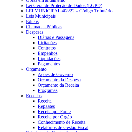
Obras em andamento
Lei Geral de Proteção de Dados (LGPD)
LEI MUNICIPAL 408/22 – Código Tributário
Leis Municipais
Editais
Chamadas Públicas
Despesas
Diárias e Passagens
Licitações
Contratos
Empenhos
Liquidações
Pagamentos
Orçamento
Ações de Governo
Orçamento da Despesa
Orçamento da Receita
Programas
Receitas
Receita
Repasses
Receita por Fonte
Receita por Órgão
Conhecimento de Receita
Relatórios de Gestão Fiscal