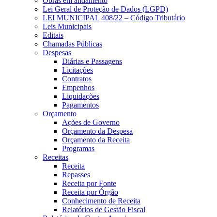
Obras em andamento
Lei Geral de Proteção de Dados (LGPD)
LEI MUNICIPAL 408/22 – Código Tributário
Leis Municipais
Editais
Chamadas Públicas
Despesas
Diárias e Passagens
Licitações
Contratos
Empenhos
Liquidações
Pagamentos
Orçamento
Ações de Governo
Orçamento da Despesa
Orçamento da Receita
Programas
Receitas
Receita
Repasses
Receita por Fonte
Receita por Órgão
Conhecimento de Receita
Relatórios de Gestão Fiscal