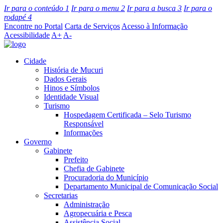
Ir para o conteúdo
1
Ir para o menu
2
Ir para a busca
3
Ir para o
rodapé
4
Encontre no Portal
Carta de Serviços
Acesso à Informação
Acessibilidade
A+
A-
Cidade
História de Mucuri
Dados Gerais
Hinos e Símbolos
Identidade Visual
Turismo
Hospedagem Certificada – Selo Turismo
Responsável
Informações
Governo
Gabinete
Prefeito
Chefia de Gabinete
Procuradoria do Município
Departamento Municipal de Comunicação Social
Secretarias
Administração
Agropecuária e Pesca
Assistência Social