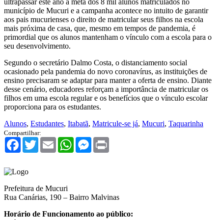
ultrapassar este ano a meta dos 8 mil alunos matriculados no
município de Mucuri e a campanha acontece no intuito de garantir
aos pais mucurienses o direito de matricular seus filhos na escola
mais próxima de casa, que, mesmo em tempos de pandemia, é
primordial que os alunos mantenham o vínculo com a escola para o
seu desenvolvimento.
Segundo o secretário Dalmo Costa, o distanciamento social
ocasionado pela pandemia do novo coronavírus, as instituições de
ensino precisaram se adaptar para manter a oferta de ensino. Diante
desse cenário, educadores reforçam a importância de matricular os
filhos em uma escola regular e os benefícios que o vínculo escolar
proporciona para os estudantes.
Alunos
,
Estudantes
,
Itabatã
,
Matricule-se já
,
Mucuri
,
Taquarinha
Compartilhar:
Facebook
Twitter
Email
WhatsApp
Messenger
Print
Prefeitura de Mucuri
Rua Canárias, 190 – Bairro Malvinas
Horário de Funcionamento ao público: