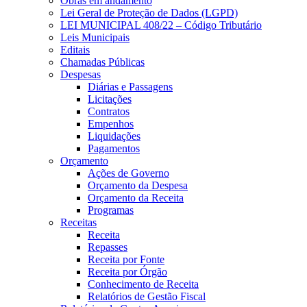
Obras em andamento
Lei Geral de Proteção de Dados (LGPD)
LEI MUNICIPAL 408/22 – Código Tributário
Leis Municipais
Editais
Chamadas Públicas
Despesas
Diárias e Passagens
Licitações
Contratos
Empenhos
Liquidações
Pagamentos
Orçamento
Ações de Governo
Orçamento da Despesa
Orçamento da Receita
Programas
Receitas
Receita
Repasses
Receita por Fonte
Receita por Órgão
Conhecimento de Receita
Relatórios de Gestão Fiscal