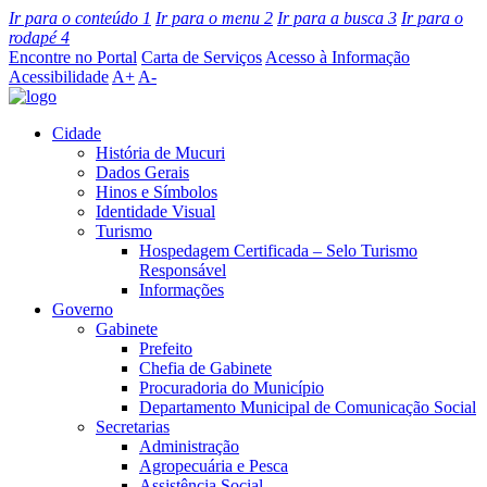
Ir para o conteúdo
1
Ir para o menu
2
Ir para a busca
3
Ir para o
rodapé
4
Encontre no Portal
Carta de Serviços
Acesso à Informação
Acessibilidade
A+
A-
Cidade
História de Mucuri
Dados Gerais
Hinos e Símbolos
Identidade Visual
Turismo
Hospedagem Certificada – Selo Turismo
Responsável
Informações
Governo
Gabinete
Prefeito
Chefia de Gabinete
Procuradoria do Município
Departamento Municipal de Comunicação Social
Secretarias
Administração
Agropecuária e Pesca
Assistência Social