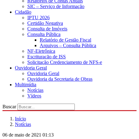
Relatórios de Contas Anuais
SIC – Serviço de Informação
Cidadão
IPTU 2026
Certidão Negativa
Consulta de Imóveis
Consulta Pública
Relatório de Gestão Fiscal
Arquivos – Consulta Pública
NF-Eletrônica
Escrituração de ISS
Solicitação Credenciamento de NFS-e
Ouvidoria Geral
Ouvidoria Geral
Ouvidoria da Secretaria de Obras
Multimídia
Notícias
Vídeos
Buscar
Início
Notícias
06 de maio de 2021 01:13