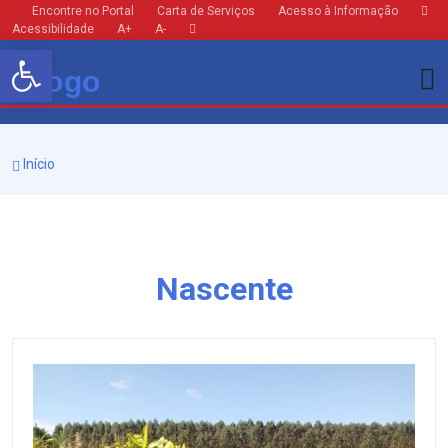
Encontre no Portal
Carta de Serviços
Acesso à Informação
Acessibilidade
A+
A-
Barra de Ferramentas Aberta
Início
Nascente