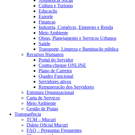
Assistência Social
Cultura e Turismo
Educação
Esporte
Finanças
Industria, Comércio, Emprego e Renda
Meio Ambiente
Obras, Planejamento e Serviços Urbanos
Saúde
Transporte, Limpeza e Iluminação pública
Recursos Humanos
Portal do Servidor
Contra-cheque ONLINE
Plano de Carreira
Quadro Funcional
Servidores ativos
Remuneração dos Servidores
Estrutura Organizacional
Carta de Serviços
Meio Ambiente
Gestão de Praias
Transparência
TCM – Mucuri
Diário Oficial Mucuri
FAQ – Perguntas Frequentes