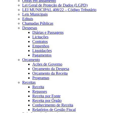
Obras em andamento
Lei Geral de Proteção de Dados (LGPD)
LEI MUNICIPAL 408/22 – Código Tributário
Leis Municipais
Editais
Chamadas Públicas
Despesas
Diárias e Passagens
Licitações
Contratos
Empenhos
Liquidações
Pagamentos
Orçamento
Ações de Governo
Orçamento da Despesa
Orçamento da Receita
Programas
Receitas
Receita
Repasses
Receita por Fonte
Receita por Órgão
Conhecimento de Receita
Relatórios de Gestão Fiscal