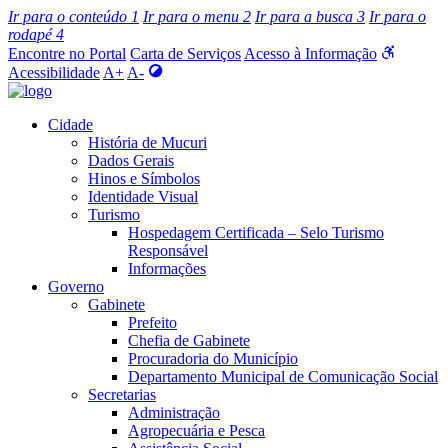
Ir para o conteúdo
1
Ir para o menu
2
Ir para a busca
3
Ir para o
rodapé
4
Encontre no Portal
Carta de Serviços
Acesso à Informação
Acessibilidade
A+
A-
Cidade
História de Mucuri
Dados Gerais
Hinos e Símbolos
Identidade Visual
Turismo
Hospedagem Certificada – Selo Turismo
Responsável
Informações
Governo
Gabinete
Prefeito
Chefia de Gabinete
Procuradoria do Município
Departamento Municipal de Comunicação Social
Secretarias
Administração
Agropecuária e Pesca