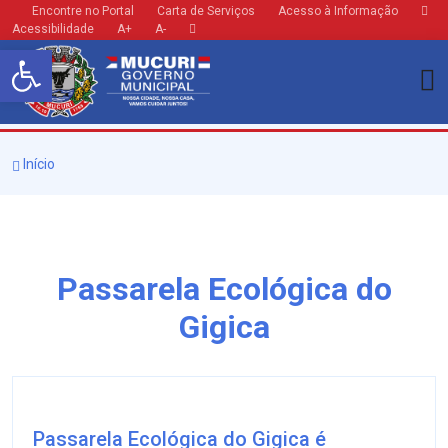
Encontre no Portal
Carta de Serviços
Acesso à Informação
Acessibilidade
A+
A-
Barra de Ferramentas Aberta
Início
Passarela Ecológica do
Gigica
Passarela Ecológica do Gigica é