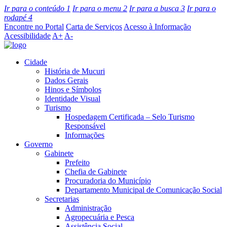
Ir para o conteúdo
1
Ir para o menu
2
Ir para a busca
3
Ir para o
rodapé
4
Encontre no Portal
Carta de Serviços
Acesso à Informação
Acessibilidade
A+
A-
Cidade
História de Mucuri
Dados Gerais
Hinos e Símbolos
Identidade Visual
Turismo
Hospedagem Certificada – Selo Turismo
Responsável
Informações
Governo
Gabinete
Prefeito
Chefia de Gabinete
Procuradoria do Município
Departamento Municipal de Comunicação Social
Secretarias
Administração
Agropecuária e Pesca
Assistência Social