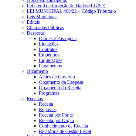
Obras em andamento
Lei Geral de Proteção de Dados (LGPD)
LEI MUNICIPAL 408/22 – Código Tributário
Leis Municipais
Editais
Chamadas Públicas
Despesas
Diárias e Passagens
Licitações
Contratos
Empenhos
Liquidações
Pagamentos
Orçamento
Ações de Governo
Orçamento da Despesa
Orçamento da Receita
Programas
Receitas
Receita
Repasses
Receita por Fonte
Receita por Órgão
Conhecimento de Receita
Relatórios de Gestão Fiscal