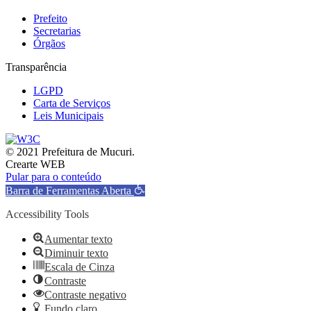
Prefeito
Secretarias
Órgãos
Transparência
LGPD
Carta de Serviços
Leis Municipais
© 2021 Prefeitura de Mucuri.
Crearte WEB
Pular para o conteúdo
Barra de Ferramentas Aberta
Accessibility Tools
Aumentar texto
Diminuir texto
Escala de Cinza
Contraste
Contraste negativo
Fundo claro