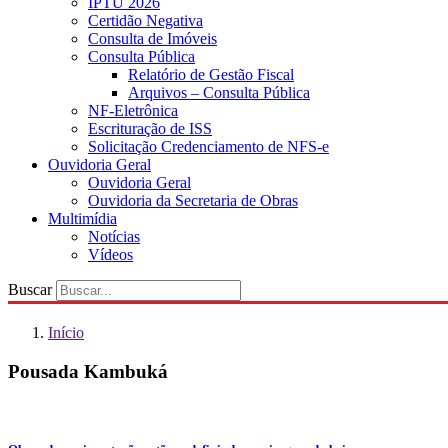
IPTU 2026
Certidão Negativa
Consulta de Imóveis
Consulta Pública
Relatório de Gestão Fiscal
Arquivos – Consulta Pública
NF-Eletrônica
Escrituração de ISS
Solicitação Credenciamento de NFS-e
Ouvidoria Geral
Ouvidoria Geral
Ouvidoria da Secretaria de Obras
Multimídia
Notícias
Vídeos
Buscar
Início
Pousada Kambuká