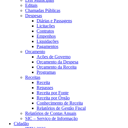
Leis Municipais
Editais
Chamadas Públicas
Despesas
Diárias e Passagens
Licitações
Contratos
Empenhos
Liquidações
Pagamentos
Orçamento
Ações de Governo
Orçamento da Despesa
Orçamento da Receita
Programas
Receitas
Receita
Repasses
Receita por Fonte
Receita por Órgão
Conhecimento de Receita
Relatórios de Gestão Fiscal
Relatórios de Contas Anuais
SIC – Serviço de Informação
Cidadão