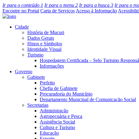
Ir para o conteúdo
1
Ir para o menu
2
Ir para a busca
3
Ir para o r
Encontre no Portal
Carta de Serviços
Acesso à Informação
Acessibili
Cidade
História de Mucuri
Dados Gerais
Hinos e Símbolos
Identidade Visual
Turismo
Hospedagem Certificada – Selo Turismo Responsá
Informações
Governo
Gabinete
Prefeito
Chefia de Gabinete
Procuradoria do Município
Departamento Municipal de Comunicação Social
Secretarias
Administração
Agropecuária e Pesca
Assistência Social
Cultura e Turismo
Educação
Esporte