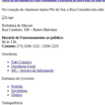
Obras de pavimentação estão redefinindo a paisagem da beira-mar na zona n
No coração do charmoso bairro Pôr do Sol, a Rua Corumbá tem sido p
Prefeitura de Mucuri
Rua Canárias, 190 – Bairro Malvinas
Horário de Funcionamento ao público:
8h às 13h.
Contato:
(73) 3206 1221 / 3206 1223
Ouvidoria
Fale Conosco
Ouvidoria Geral
SIC - Serviço de Informação
Estrutura do Governo
Prefeito
Secretarias
Órgãos
Transparência