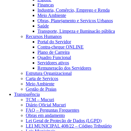
Finanças
Industria, Comércio, Emprego e Renda
Meio Ambiente
Obras, Planejamento e Serviços Urbanos
Saúde
Transporte, Limpeza e Iluminação pública
Recursos Humanos
Portal do Servidor
Contra-cheque ONLINE
Plano de Carreira
Quadro Funcional
Servidores ativos
Remuneração dos Servidores
Estrutura Organizacional
Carta de Serviços
Meio Ambiente
Gestão de Praias
Transparência
TCM – Mucuri
Diário Oficial Mucuri
FAQ – Perguntas Frequentes
Obras em andamento
Lei Geral de Proteção de Dados (LGPD)
LEI MUNICIPAL 408/22 – Código Tributário