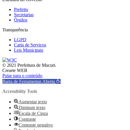
Prefeito
Secretarias
Órgãos
Transparência
LGPD
Carta de Serviços
Leis Municipais
© 2021 Prefeitura de Mucuri.
Crearte WEB
Pular para o conteúdo
Barra de Ferramentas Aberta
Accessibility Tools
Aumentar texto
Diminuir texto
Escala de Cinza
Contraste
Contraste negativo