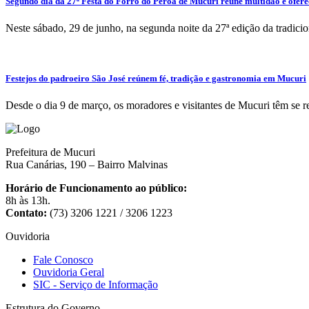
Segundo dia da 27ª Festa do Forró do Peroá de Mucuri reúne multidão e oferec
Neste sábado, 29 de junho, na segunda noite da 27ª edição da tradici
Festejos do padroeiro São José reúnem fé, tradição e gastronomia em Mucuri
Desde o dia 9 de março, os moradores e visitantes de Mucuri têm se r
Prefeitura de Mucuri
Rua Canárias, 190 – Bairro Malvinas
Horário de Funcionamento ao público:
8h às 13h.
Contato:
(73) 3206 1221 / 3206 1223
Ouvidoria
Fale Conosco
Ouvidoria Geral
SIC - Serviço de Informação
Estrutura do Governo