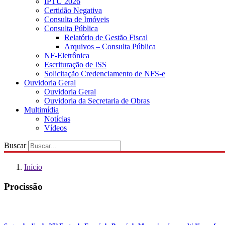
IPTU 2026
Certidão Negativa
Consulta de Imóveis
Consulta Pública
Relatório de Gestão Fiscal
Arquivos – Consulta Pública
NF-Eletrônica
Escrituração de ISS
Solicitação Credenciamento de NFS-e
Ouvidoria Geral
Ouvidoria Geral
Ouvidoria da Secretaria de Obras
Multimídia
Notícias
Vídeos
Buscar
Início
Procissão