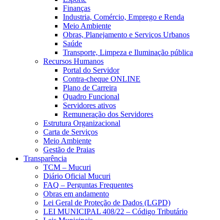
Finanças
Industria, Comércio, Emprego e Renda
Meio Ambiente
Obras, Planejamento e Serviços Urbanos
Saúde
Transporte, Limpeza e Iluminação pública
Recursos Humanos
Portal do Servidor
Contra-cheque ONLINE
Plano de Carreira
Quadro Funcional
Servidores ativos
Remuneração dos Servidores
Estrutura Organizacional
Carta de Serviços
Meio Ambiente
Gestão de Praias
Transparência
TCM – Mucuri
Diário Oficial Mucuri
FAQ – Perguntas Frequentes
Obras em andamento
Lei Geral de Proteção de Dados (LGPD)
LEI MUNICIPAL 408/22 – Código Tributário