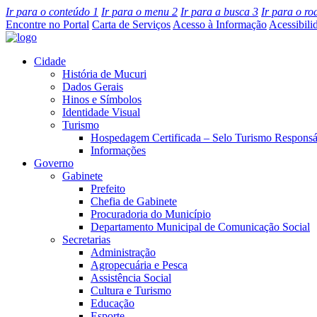
Ir para o conteúdo
1
Ir para o menu
2
Ir para a busca
3
Ir para o r
Encontre no Portal
Carta de Serviços
Acesso à Informação
Acessibili
Cidade
História de Mucuri
Dados Gerais
Hinos e Símbolos
Identidade Visual
Turismo
Hospedagem Certificada – Selo Turismo Responsá
Informações
Governo
Gabinete
Prefeito
Chefia de Gabinete
Procuradoria do Município
Departamento Municipal de Comunicação Social
Secretarias
Administração
Agropecuária e Pesca
Assistência Social
Cultura e Turismo
Educação
Esporte