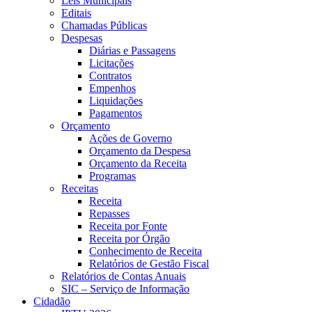
Leis Municipais
Editais
Chamadas Públicas
Despesas
Diárias e Passagens
Licitações
Contratos
Empenhos
Liquidações
Pagamentos
Orçamento
Ações de Governo
Orçamento da Despesa
Orçamento da Receita
Programas
Receitas
Receita
Repasses
Receita por Fonte
Receita por Órgão
Conhecimento de Receita
Relatórios de Gestão Fiscal
Relatórios de Contas Anuais
SIC – Serviço de Informação
Cidadão