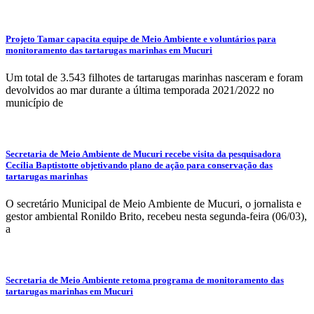
Projeto Tamar capacita equipe de Meio Ambiente e voluntários para
monitoramento das tartarugas marinhas em Mucuri
Um total de 3.543 filhotes de tartarugas marinhas nasceram e foram
devolvidos ao mar durante a última temporada 2021/2022 no
município de
Secretaria de Meio Ambiente de Mucuri recebe visita da pesquisadora
Cecília Baptistotte objetivando plano de ação para conservação das
tartarugas marinhas
O secretário Municipal de Meio Ambiente de Mucuri, o jornalista e
gestor ambiental Ronildo Brito, recebeu nesta segunda-feira (06/03),
a
Secretaria de Meio Ambiente retoma programa de monitoramento das
tartarugas marinhas em Mucuri