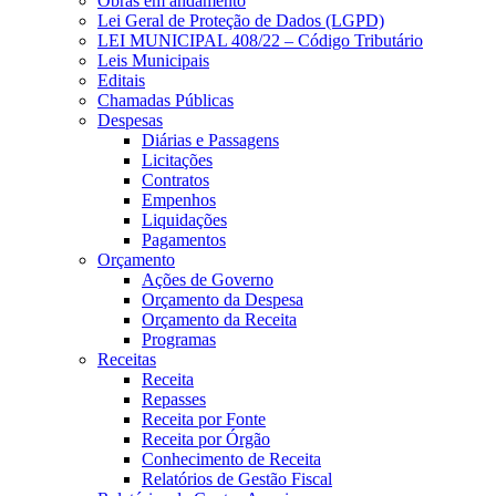
Obras em andamento
Lei Geral de Proteção de Dados (LGPD)
LEI MUNICIPAL 408/22 – Código Tributário
Leis Municipais
Editais
Chamadas Públicas
Despesas
Diárias e Passagens
Licitações
Contratos
Empenhos
Liquidações
Pagamentos
Orçamento
Ações de Governo
Orçamento da Despesa
Orçamento da Receita
Programas
Receitas
Receita
Repasses
Receita por Fonte
Receita por Órgão
Conhecimento de Receita
Relatórios de Gestão Fiscal