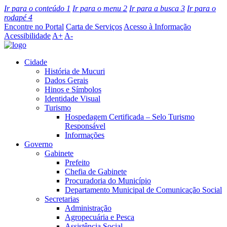
Ir para o conteúdo
1
Ir para o menu
2
Ir para a busca
3
Ir para o
rodapé
4
Encontre no Portal
Carta de Serviços
Acesso à Informação
Acessibilidade
A+
A-
Cidade
História de Mucuri
Dados Gerais
Hinos e Símbolos
Identidade Visual
Turismo
Hospedagem Certificada – Selo Turismo
Responsável
Informações
Governo
Gabinete
Prefeito
Chefia de Gabinete
Procuradoria do Município
Departamento Municipal de Comunicação Social
Secretarias
Administração
Agropecuária e Pesca
Assistência Social