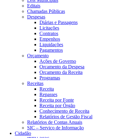
Leis Municipais
Editais
Chamadas Públicas
Despesas
Diárias e Passagens
Licitações
Contratos
Empenhos
Liquidações
Pagamentos
Orçamento
Ações de Governo
Orçamento da Despesa
Orçamento da Receita
Programas
Receitas
Receita
Repasses
Receita por Fonte
Receita por Órgão
Conhecimento de Receita
Relatórios de Gestão Fiscal
Relatórios de Contas Anuais
SIC – Serviço de Informação
Cidadão