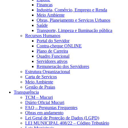
Finanças
Industria, Comércio, Emprego e Renda
Meio Ambiente
Obras, Planejamento e Serviços Urbanos
Saúde
Transporte, Limpeza e Iluminação pública
Recursos Humanos
Portal do Servidor
Contra-cheque ONLINE
Plano de Carreira
Quadro Funcional
Servidores ativos
Remuneração dos Servidores
Estrutura Organizacional
Carta de Serviços
Meio Ambiente
Gestão de Praias
Transparência
TCM – Mucuri
Diário Oficial Mucuri
FAQ – Perguntas Frequentes
Obras em andamento
Lei Geral de Proteção de Dados (LGPD)
LEI MUNICIPAL 408/22 – Código Tributário