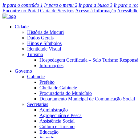
Ir para o conteúdo
1
Ir para o menu
2
Ir para a busca
3
Ir para o r
Encontre no Portal
Carta de Serviços
Acesso à Informação
Acessibili
Cidade
História de Mucuri
Dados Gerais
Hinos e Símbolos
Identidade Visual
Turismo
Hospedagem Certificada – Selo Turismo Responsá
Informações
Governo
Gabinete
Prefeito
Chefia de Gabinete
Procuradoria do Município
Departamento Municipal de Comunicação Social
Secretarias
Administração
Agropecuária e Pesca
Assistência Social
Cultura e Turismo
Educação
Esporte