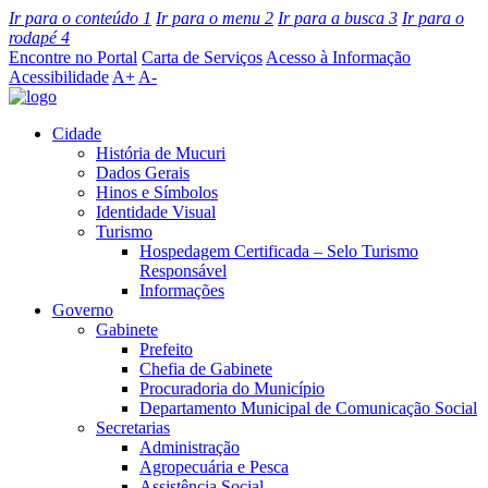
Ir para o conteúdo
1
Ir para o menu
2
Ir para a busca
3
Ir para o
rodapé
4
Encontre no Portal
Carta de Serviços
Acesso à Informação
Acessibilidade
A+
A-
Cidade
História de Mucuri
Dados Gerais
Hinos e Símbolos
Identidade Visual
Turismo
Hospedagem Certificada – Selo Turismo
Responsável
Informações
Governo
Gabinete
Prefeito
Chefia de Gabinete
Procuradoria do Município
Departamento Municipal de Comunicação Social
Secretarias
Administração
Agropecuária e Pesca
Assistência Social