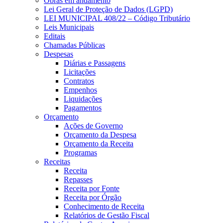
Obras em andamento
Lei Geral de Proteção de Dados (LGPD)
LEI MUNICIPAL 408/22 – Código Tributário
Leis Municipais
Editais
Chamadas Públicas
Despesas
Diárias e Passagens
Licitações
Contratos
Empenhos
Liquidações
Pagamentos
Orçamento
Ações de Governo
Orçamento da Despesa
Orçamento da Receita
Programas
Receitas
Receita
Repasses
Receita por Fonte
Receita por Órgão
Conhecimento de Receita
Relatórios de Gestão Fiscal