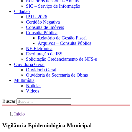
Relatórios de Contas Anuais
SIC – Serviço de Informação
Cidadão
IPTU 2026
Certidão Negativa
Consulta de Imóveis
Consulta Pública
Relatório de Gestão Fiscal
Arquivos – Consulta Pública
NF-Eletrônica
Escrituração de ISS
Solicitação Credenciamento de NFS-e
Ouvidoria Geral
Ouvidoria Geral
Ouvidoria da Secretaria de Obras
Multimídia
Notícias
Vídeos
Buscar
Início
Vigilância Epidemiológica Municipal