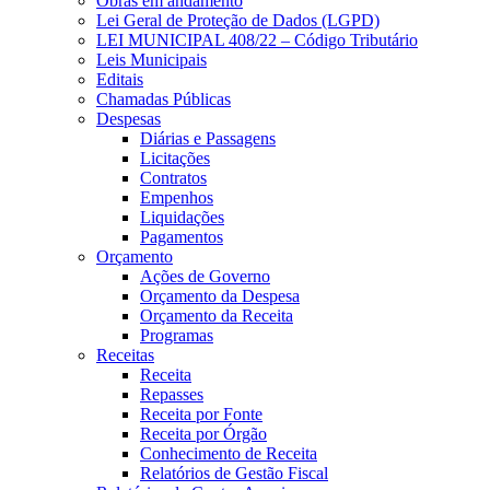
Obras em andamento
Lei Geral de Proteção de Dados (LGPD)
LEI MUNICIPAL 408/22 – Código Tributário
Leis Municipais
Editais
Chamadas Públicas
Despesas
Diárias e Passagens
Licitações
Contratos
Empenhos
Liquidações
Pagamentos
Orçamento
Ações de Governo
Orçamento da Despesa
Orçamento da Receita
Programas
Receitas
Receita
Repasses
Receita por Fonte
Receita por Órgão
Conhecimento de Receita
Relatórios de Gestão Fiscal