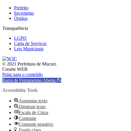
Prefeito
Secretarias
Órgãos
Transparência
LGPD
Carta de Serviços
Leis Municipais
© 2021 Prefeitura de Mucuri.
Crearte WEB
Pular para o conteúdo
Barra de Ferramentas Aberta
Accessibility Tools
Aumentar texto
Diminuir texto
Escala de Cinza
Contraste
Contraste negativo
Fundo claro