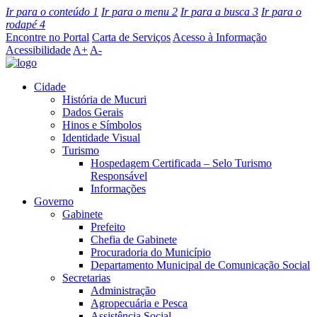
Ir para o conteúdo
1
Ir para o menu
2
Ir para a busca
3
Ir para o
rodapé
4
Encontre no Portal
Carta de Serviços
Acesso à Informação
Acessibilidade
A+
A-
Cidade
História de Mucuri
Dados Gerais
Hinos e Símbolos
Identidade Visual
Turismo
Hospedagem Certificada – Selo Turismo
Responsável
Informações
Governo
Gabinete
Prefeito
Chefia de Gabinete
Procuradoria do Município
Departamento Municipal de Comunicação Social
Secretarias
Administração
Agropecuária e Pesca
Assistência Social