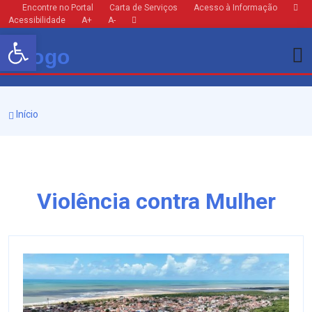
Encontre no Portal
Carta de Serviços
Acesso à Informação
Acessibilidade
A+
A-
Barra de Ferramentas Aberta
Início
Violência contra Mulher