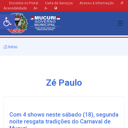
Encontre no Portal
Carta de Serviços
Acesso à Informação
Acessibilidade
A+
A-
Barra de Ferramentas Aberta
Início
Zé Paulo
Com 4 shows neste sábado (18), segunda
noite resgata tradições do Carnaval de