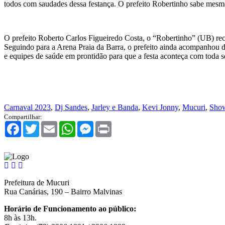
todos com saudades dessa festança. O prefeito Robertinho sabe mesmo
O prefeito Roberto Carlos Figueiredo Costa, o “Robertinho” (UB) rec
Seguindo para a Arena Praia da Barra, o prefeito ainda acompanhou d
e equipes de saúde em prontidão para que a festa aconteça com toda s
Carnaval 2023
,
Dj Sandes
,
Jarley e Banda
,
Kevi Jonny
,
Mucuri
,
Sho
Compartilhar:
Facebook
Twitter
Email
WhatsApp
Messenger
Print
Prefeitura de Mucuri
Rua Canárias, 190 – Bairro Malvinas
Horário de Funcionamento ao público:
8h às 13h.