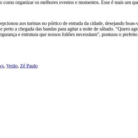
 como organizar os melhores eventos e momentos. Esse é mais um que vai
epcionou aos turistas no pórtico de entrada da cidade, desejando boas
e perto a chegada das bandas para agitar a noite de sábado. “Quero ag
egurança e estrutura que nossos foliões necessitam”, pontuou o prefeit
ws
,
Verão
,
Zé Paulo