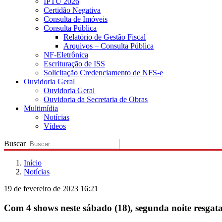
IPTU 2026
Certidão Negativa
Consulta de Imóveis
Consulta Pública
Relatório de Gestão Fiscal
Arquivos – Consulta Pública
NF-Eletrônica
Escrituração de ISS
Solicitação Credenciamento de NFS-e
Ouvidoria Geral
Ouvidoria Geral
Ouvidoria da Secretaria de Obras
Multimídia
Notícias
Vídeos
Buscar
Início
Notícias
19 de fevereiro de 2023 16:21
Com 4 shows neste sábado (18), segunda noite resgat