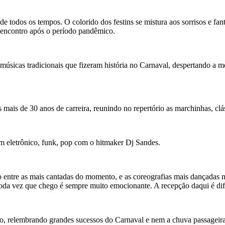
e todos os tempos. O colorido dos festins se mistura aos sorrisos e fant
 reencontro após o período pandêmico.
músicas tradicionais que fizeram história no Carnaval, despertando a me
 mais de 30 anos de carreira, reunindo no repertório as marchinhas, cl
m eletrônico, funk, pop com o hitmaker Dj Sandes.
o entre as mais cantadas do momento, e as coreografias mais dançadas n
toda vez que chego é sempre muito emocionante. A recepção daqui é dif
o, relembrando grandes sucessos do Carnaval e nem a chuva passageira