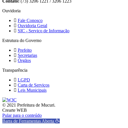
Contato:
(73) 3206 1221 / 3206 1223
Ouvidoria
Fale Conosco
Ouvidoria Geral
SIC - Serviço de Informação
Estrutura do Governo
Prefeito
Secretarias
Órgãos
Transparência
LGPD
Carta de Serviços
Leis Municipais
© 2021 Prefeitura de Mucuri.
Crearte WEB
Pular para o conteúdo
Barra de Ferramentas Aberta