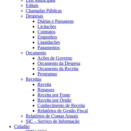
Leis Municipais
Editais
Chamadas Públicas
Despesas
Diárias e Passagens
Licitações
Contratos
Empenhos
Liquidações
Pagamentos
Orçamento
Ações de Governo
Orçamento da Despesa
Orçamento da Receita
Programas
Receitas
Receita
Repasses
Receita por Fonte
Receita por Órgão
Conhecimento de Receita
Relatórios de Gestão Fiscal
Relatórios de Contas Anuais
SIC – Serviço de Informação
Cidadão