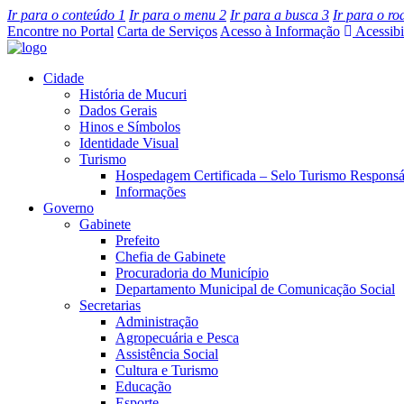
Ir para o conteúdo
1
Ir para o menu
2
Ir para a busca
3
Ir para o r
Encontre no Portal
Carta de Serviços
Acesso à Informação
Acessibi
Cidade
História de Mucuri
Dados Gerais
Hinos e Símbolos
Identidade Visual
Turismo
Hospedagem Certificada – Selo Turismo Responsá
Informações
Governo
Gabinete
Prefeito
Chefia de Gabinete
Procuradoria do Município
Departamento Municipal de Comunicação Social
Secretarias
Administração
Agropecuária e Pesca
Assistência Social
Cultura e Turismo
Educação
Esporte