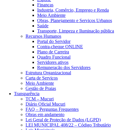
Finanças
Industria, Comércio, Emprego e Renda
Meio Ambiente
Obras, Planejamento e Serviços Urbanos
Saúde
Transporte, Limpeza e Iluminação pública
Recursos Humanos
Portal do Servidor
Contra-cheque ONLINE
Plano de Carreira
Quadro Funcional
Servidores ativos
Remuneração dos Servidores
Estrutura Organizacional
Carta de Serviços
Meio Ambiente
Gestão de Praias
Transparência
TCM – Mucuri
Diário Oficial Mucuri
FAQ – Perguntas Frequentes
Obras em andamento
Lei Geral de Proteção de Dados (LGPD)
LEI MUNICIPAL 408/22 – Código Tributário