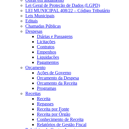
Obras em andamento
Lei Geral de Proteção de Dados (LGPD)
LEI MUNICIPAL 408/22 – Código Tributário
Leis Municipais
Editais
Chamadas Públicas
Despesas
Diárias e Passagens
Licitações
Contratos
Empenhos
Liquidações
Pagamentos
Orçamento
Ações de Governo
Orçamento da Despesa
Orçamento da Receita
Programas
Receitas
Receita
Repasses
Receita por Fonte
Receita por Órgão
Conhecimento de Receita
Relatórios de Gestão Fiscal