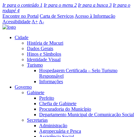
Ir para o conteúdo
1
Ir para o menu
2
Ir para a busca
3
Ir para o
rodapé
4
Encontre no Portal
Carta de Serviços
Acesso à Informação
Acessibilidade
A+
A-
Cidade
História de Mucuri
Dados Gerais
Hinos e Símbolos
Identidade Visual
Turismo
Hospedagem Certificada – Selo Turismo
Responsável
Informações
Governo
Gabinete
Prefeito
Chefia de Gabinete
Procuradoria do Município
Departamento Municipal de Comunicação Social
Secretarias
Administração
Agropecuária e Pesca
Assistência Social