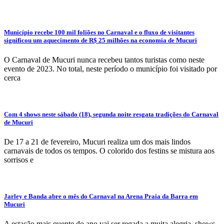
Município recebe 100 mil foliões no Carnaval e o fluxo de visitantes
significou um aquecimento de R$ 25 milhões na economia de Mucuri
O Carnaval de Mucuri nunca recebeu tantos turistas como neste
evento de 2023. No total, neste período o município foi visitado por
cerca
Com 4 shows neste sábado (18), segunda noite resgata tradições do Carnaval
de Mucuri
De 17 a 21 de fevereiro, Mucuri realiza um dos mais lindos
carnavais de todos os tempos. O colorido dos festins se mistura aos
sorrisos e
Jarley e Banda abre o mês do Carnaval na Arena Praia da Barra em
Mucuri
A estação mais quente do ano vai ser regada a muita alegria, shows