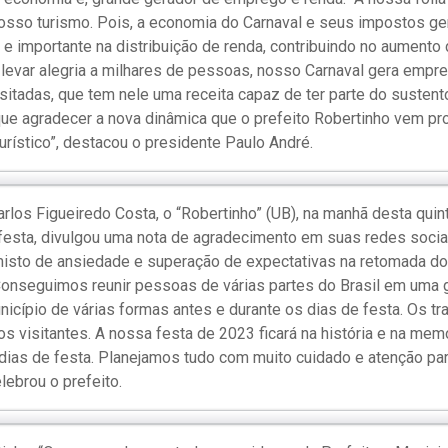
nosso turismo. Pois, a economia do Carnaval e seus impostos g
e importante na distribuição de renda, contribuindo no aumento 
evar alegria a milhares de pessoas, nosso Carnaval gera empre
tadas, que tem nele uma receita capaz de ter parte do sustento
ue agradecer a nova dinâmica que o prefeito Robertinho vem pr
rístico”, destacou o presidente Paulo André.
rlos Figueiredo Costa, o “Robertinho” (UB), na manhã desta quint
festa, divulgou uma nota de agradecimento em suas redes sociai
 misto de ansiedade e superação de expectativas na retomada 
Conseguimos reunir pessoas de várias partes do Brasil em uma 
icípio de várias formas antes e durante os dias de festa. Os t
s visitantes. A nossa festa de 2023 ficará na história e na me
ias de festa. Planejamos tudo com muito cuidado e atenção par
lebrou o prefeito.