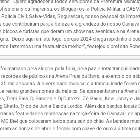
inho: “Quero agradecer a todos servidores da Prefeitura Munici
rofissionais da Imprensa, os Blogueiros, a Polícia Militar, a CA
Polícia Civil, Salva-Vidas, Seguranças, nosso pessoal da limpez
s que contribuíram para a beleza e a grandeza do nosso Carnav
 blocos e turistas que deram um show nas avenidas e na Arena 
egria. Deixo aqui um até logo, porque 2024 chega rapidinho e qu
ntos fazermos uma festa ainda melhor”, festejou o prefeito Robe
foi marcado pela alegria, pela folia, pela paz e total tranquilidad
u recordes de públicos na Arena Praia da Barra, a exemplo do s
35 mil pessoas. A diversidade musical e a tranquilidade foram
ue reuniu grandes nomes da música. Se apresentaram na Arena Pr
, Trem Bala, Dj Sandes e Dj Dutreze, Zé Paulo, Kevi Jonny e Ja
g Ghetto, Tribo de Jah e Banda Lordão. Além das bandas locais D
errar as festividades momescas na terça-feira de Carnaval, se 
e MC Biel que colocaram todos para sair do chão. As bandas mu
eram as honras de abrir e fechar com chave de ouro a última noit