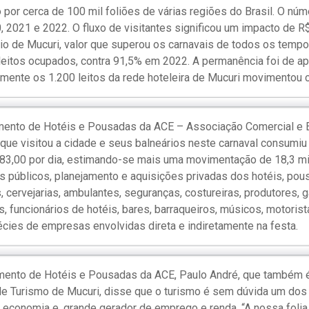
o por cerca de 100 mil foliões de várias regiões do Brasil. O nú
, 2021 e 2022. O fluxo de visitantes significou um impacto de R
o de Mucuri, valor que superou os carnavais de todos os tempo
leitos ocupados, contra 91,5% em 2022. A permanência foi de 
omente os 1.200 leitos da rede hoteleira de Mucuri movimentou c
ento de Hotéis e Pousadas da ACE – Associação Comercial e 
que visitou a cidade e seus balneários neste carnaval consumiu
183,00 por dia, estimando-se mais uma movimentação de 18,3 mi
 públicos, planejamento e aquisições privadas dos hotéis, pous
 cervejarias, ambulantes, seguranças, costureiras, produtores, 
as, funcionários de hotéis, bares, barraqueiros, músicos, motorist
cies de empresas envolvidas direta e indiretamente na festa.
amento de Hotéis e Pousadas da ACE, Paulo André, que também é
de Turismo de Mucuri, disse que o turismo é sem dúvida um dos
economia e, grande gerador de emprego e renda. “A nossa folia