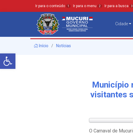
Ir para o conteúdo
Ir para o menu
Ir para a busca
1
2
3
Cidade
Início
Notícias
Barra de Ferramentas Aberta
Município 
visitantes
O Carnaval de Mucuri