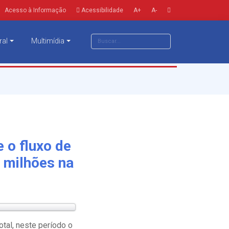
Acesso à Informação
Acessibilidade
A+
A-
ral
Multimídia
 o fluxo de
 milhões na
tal, neste período o