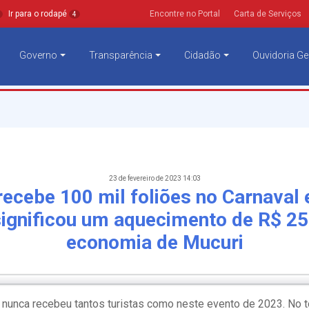
Ir para o rodapé
Encontre no Portal
Carta de Serviços
4
Governo
Transparência
Cidadão
Ouvidoria Ge
23 de fevereiro de 2023 14:03
recebe 100 mil foliões no Carnaval e
 significou um aquecimento de R$ 25
economia de Mucuri
 nunca recebeu tantos turistas como neste evento de 2023. No to