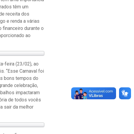
erados têm um
de receita dos
go e renda a várias
 financeiro durante o
oporcionado ao
a-feira (23/02), ao
s. “Esse Carnaval foi
dos bons tempos do
grande celebração,
rabalhos impactaram
mória de todos vocês
a sair da melhor