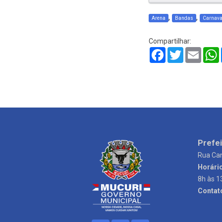
,
,
Arena
Bandas
Carnava
Compartilhar:
Facebook
Twitter
Email
Prefei
Rua Can
Horári
8h às 1
Contat