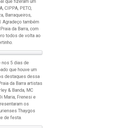
pal que fizeram um
EMA, CIPPA, PETO,
a, Barraqueiros,
al. Agradeço também
Praia da Barra, com
ero todos de volta ao
rtinho.
e nos 5 dias de
ábado que houve um
 os destaques dessa
aia da Barra artistas
rley & Banda, MC
i Maria, Frenesi e
apresentaram os
curienses Thaygos
e de festa.