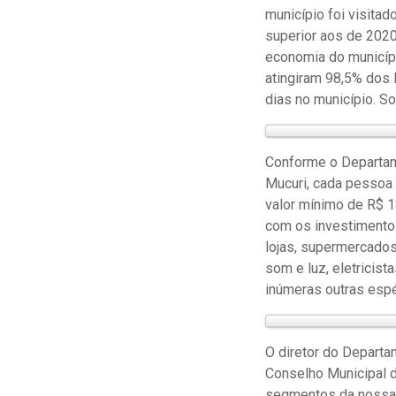
município foi visitad
superior aos de 2020
economia do municípi
atingiram 98,5% dos 
dias no município. S
Conforme o Departam
Mucuri, cada pessoa 
valor mínimo de R$ 
com os investimentos
lojas, supermercados,
som e luz, eletricist
inúmeras outras espé
O diretor do Depart
Conselho Municipal 
segmentos da nossa 