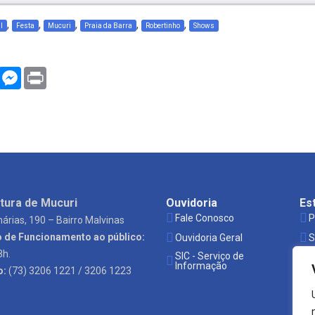
,
,
,
,
,
l
Festa
Mucuri
Praia da Barra
Robertinho
Shows
WhatsApp
Messenger
Print
tura de Mucuri
Ouvidoria
Es
Fale Conosco
P
árias, 190 – Bairro Malvinas
o de Funcionamento ao público:
Ouvidoria Geral
S
3h.
SIC - Serviço de
Ó
Informação
o:
(73) 3206 1221 / 3206 1223