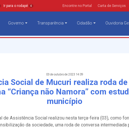
Ir para o rodapé
Encontre no Portal
Carta de Serviços
4
Governo
Transparência
Cidadão
Ouvidoria Ge
03 de outubro de 2023 14:09
ia Social de Mucuri realiza roda d
a “Criança não Namora” com estud
município
l de Assistência Social realizou nesta terça-feira (03), como fo
ensibilização da sociedade, uma roda de conversa intermediad