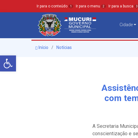
Ir para o conteúdo
Ir para o menu
Ir para a busca
1
2
3
Cidade
Início
Notícias
Barra de Ferramentas Aberta
Assistênc
com tem
A Secretaria Municipa
conscientização e s