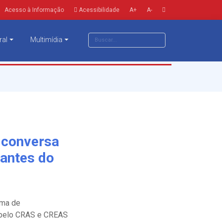
Acesso à Informação
Acessibilidade
A+
A-
ral
Multimídia
e conversa
antes do
rma de
a pelo CRAS e CREAS