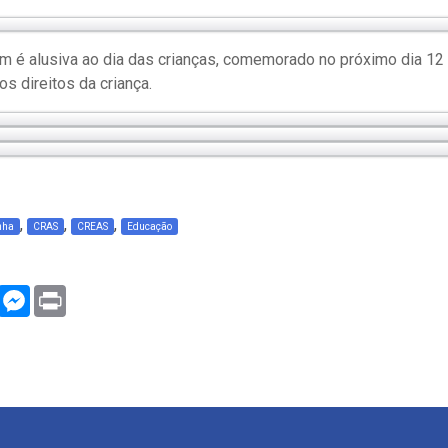
m é alusiva ao dia das crianças, comemorado no próximo dia 12 
os direitos da criança.
,
,
,
nha
CRAS
CREAS
Educação
WhatsApp
Messenger
Print