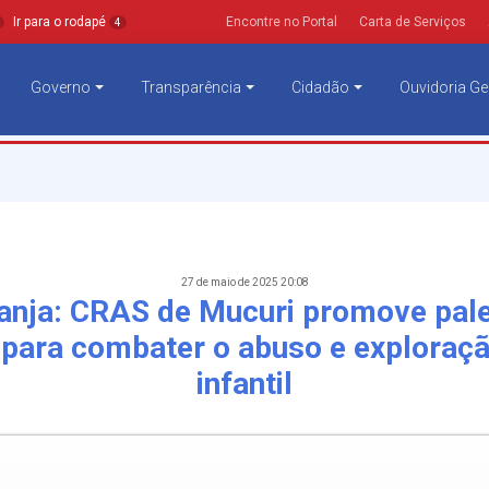
Ir para o rodapé
Encontre no Portal
Carta de Serviços
4
Governo
Transparência
Cidadão
Ouvidoria Ge
27 de maio de 2025 20:08
anja: CRAS de Mucuri promove pal
 para combater o abuso e exploraçã
infantil