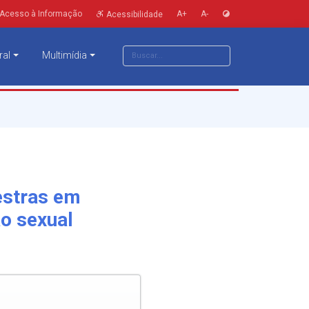
Acesso à Informação
A+
A-
Acessibilidade
ral
Multimídia
estras em
o sexual