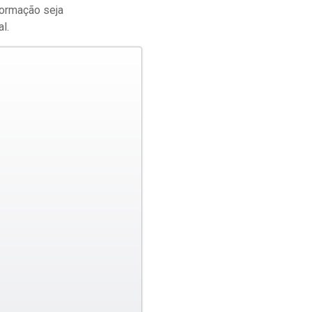
formação seja
l.