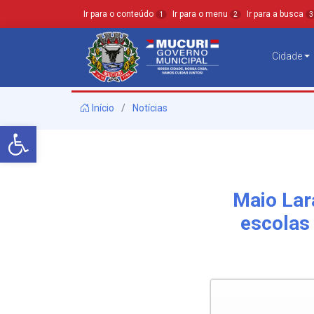
Ir para o conteúdo
Ir para o menu
Ir para a busca
1
2
3
Cidade
Início
Notícias
Barra de Ferramentas Aberta
Maio Lar
escolas