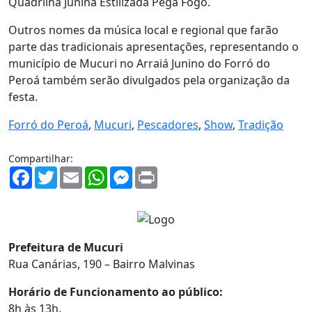
Quadrilha Junina Estilizada Pega Fogo.
Outros nomes da música local e regional que farão
parte das tradicionais apresentações, representando o
município de Mucuri no Arraiá Junino do Forró do
Peroá também serão divulgados pela organização da
festa.
Forró do Peroá
,
Mucuri
,
Pescadores
,
Show
,
Tradição
Compartilhar:
Facebook
Twitter
Email
WhatsApp
Messenger
Print
Prefeitura de Mucuri
Rua Canárias, 190 – Bairro Malvinas
Horário de Funcionamento ao público:
8h às 13h.