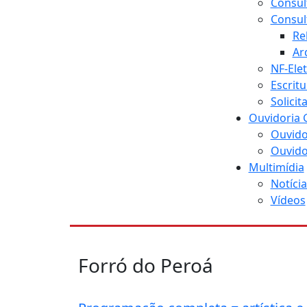
Consul
Consul
Re
Ar
NF-Ele
Escritu
Solici
Ouvidoria 
Ouvido
Ouvido
Multimídia
Notícia
Vídeos
Forró do Peroá