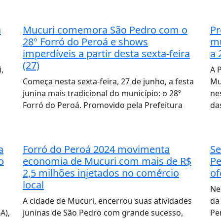
a
Mucuri comemora São Pedro com o
Pr
28º Forró do Peroá e shows
mu
imperdíveis a partir desta sexta-feira
a 
(27)
,
A 
Começa nesta sexta-feira, 27 de junho, a festa
Mu
junina mais tradicional do município: o 28º
ne
Forró do Peroá. Promovido pela Prefeitura
da
a
Forró do Peroá 2024 movimenta
Se
o
economia de Mucuri com mais de R$
Pe
2,5 milhões injetados no comércio
of
local
Ne
A cidade de Mucuri, encerrou suas atividades
da
A),
juninas de São Pedro com grande sucesso,
Pe