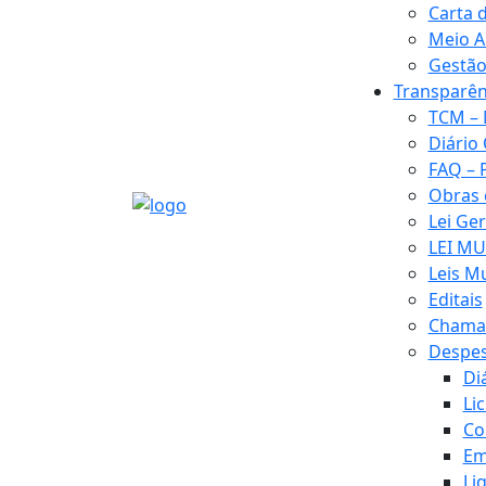
Carta 
Meio A
Gestão
Transparên
TCM – 
Diário 
FAQ – 
Obras
Lei Ge
LEI MU
Leis M
Editais
Chamad
Despe
Di
Li
Co
Em
Li