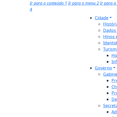
Ir para o conteúdo
1
Ir para o menu
2
Ir para 
4
Cidade
Histór
Dados 
Hinos 
Identi
Turism
Ho
In
Governo
Gabine
Pr
Ch
Pr
De
Secret
Ad