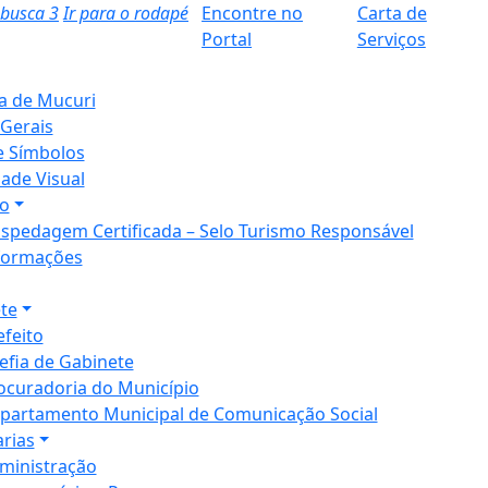
a busca
3
Ir para o rodapé
Encontre no
Carta de
Portal
Serviços
ia de Mucuri
Gerais
e Símbolos
dade Visual
o
spedagem Certificada – Selo Turismo Responsável
formações
te
efeito
efia de Gabinete
ocuradoria do Município
partamento Municipal de Comunicação Social
arias
ministração