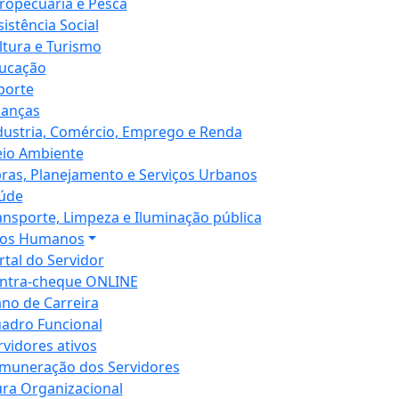
ropecuária e Pesca
sistência Social
ltura e Turismo
ucação
porte
nanças
dustria, Comércio, Emprego e Renda
io Ambiente
ras, Planejamento e Serviços Urbanos
úde
ansporte, Limpeza e Iluminação pública
sos Humanos
rtal do Servidor
ntra-cheque ONLINE
ano de Carreira
adro Funcional
rvidores ativos
muneração dos Servidores
ura Organizacional