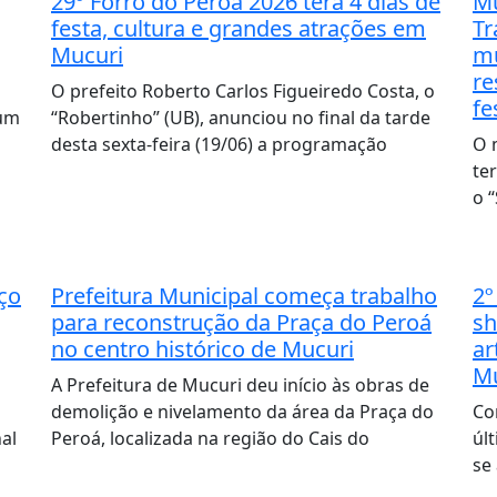
29º Forró do Peroá 2026 terá 4 dias de
Mu
festa, cultura e grandes atrações em
Tr
Mucuri
mu
re
O prefeito Roberto Carlos Figueiredo Costa, o
fe
 um
“Robertinho” (UB), anunciou no final da tarde
desta sexta-feira (19/06) a programação
O 
te
o 
ço
Prefeitura Municipal começa trabalho
2º
para reconstrução da Praça do Peroá
sh
no centro histórico de Mucuri
ar
Mu
A Prefeitura de Mucuri deu início às obras de
demolição e nivelamento da área da Praça do
Co
al
Peroá, localizada na região do Cais do
úl
se