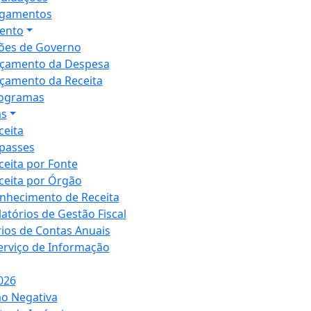
gamentos
ento
ões de Governo
çamento da Despesa
çamento da Receita
ogramas
as
ceita
passes
ceita por Fonte
ceita por Órgão
nhecimento de Receita
latórios de Gestão Fiscal
rios de Contas Anuais
Serviço de Informação
026
ão Negativa