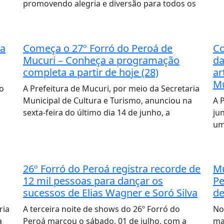
promovendo alegria e diversão para todos os
da
Começa o 27º Forró do Peroá de
Co
Mucuri – Conheça a programação
da
completa a partir de hoje (28)
ar
Mu
do
A Prefeitura de Mucuri, por meio da Secretaria
Municipal de Cultura e Turismo, anunciou na
A 
sexta-feira do último dia 14 de junho, a
ju
um
26º Forró do Peroá registra recorde de
Mu
12 mil pessoas para dançar os
Pe
sucessos de Elias Wagner e Soró Silva
de
ria
A terceira noite de shows do 26º Forró do
No
a
Peroá marcou o sábado, 01 de julho, com a
ma