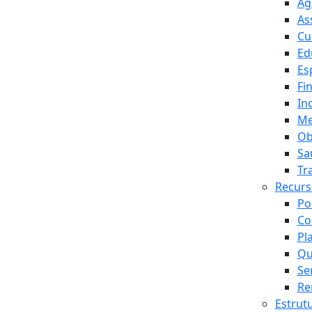
Ag
As
Cu
Ed
Es
Fi
In
Me
Ob
Sa
Tr
Recur
Po
Co
Pl
Qu
Se
Re
Estrut