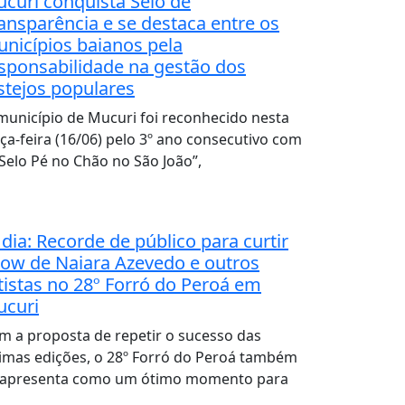
curi conquista Selo de
ansparência e se destaca entre os
nicípios baianos pela
sponsabilidade na gestão dos
stejos populares
município de Mucuri foi reconhecido nesta
rça-feira (16/06) pelo 3º ano consecutivo com
“Selo Pé no Chão no São João”,
 dia: Recorde de público para curtir
ow de Naiara Azevedo e outros
tistas no 28º Forró do Peroá em
curi
m a proposta de repetir o sucesso das
timas edições, o 28º Forró do Peroá também
 apresenta como um ótimo momento para