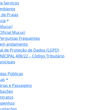
de Serviços
mbiente
 de Praias
cia
Mucuri
Oficial Mucuri
Perguntas Frequentes
 em andamento
ral de Proteção de Dados (LGPD)
NICIPAL 408/22 – Código Tributário
unicipais
as Públicas
sas
árias e Passagens
citações
ntratos
penhos
quidações