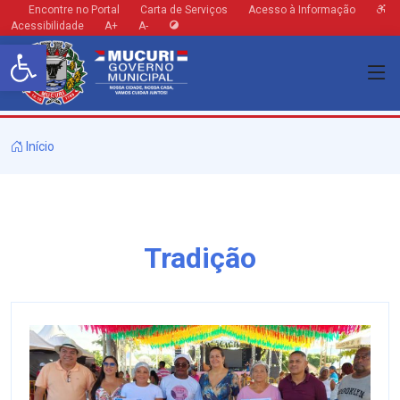
Encontre no Portal
Carta de Serviços
Acesso à Informação
Acessibilidade
A+
A-
Barra de Ferramentas Aberta
Início
Tradição