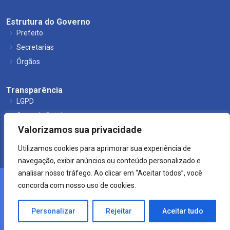
Estrutura do Governo
Prefeito
Secretarias
Órgãos
Transparência
LGPD
Carta de Serviços
Valorizamos sua privacidade
Leis Municipais
Utilizamos cookies para aprimorar sua experiência de
navegação, exibir anúncios ou conteúdo personalizado e
analisar nosso tráfego. Ao clicar em “Aceitar todos”, você
concorda com nosso uso de cookies.
© 2021 Prefeitura de Mucuri.
Crearte WEB
Personalizar
Rejeitar
Aceitar tudo