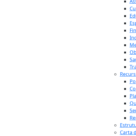
As
Cu
Ed
Es
Fi
In
Me
Ob
Sa
Tr
Recur
Po
Co
Pl
Qu
Se
Re
Estrut
Carta 