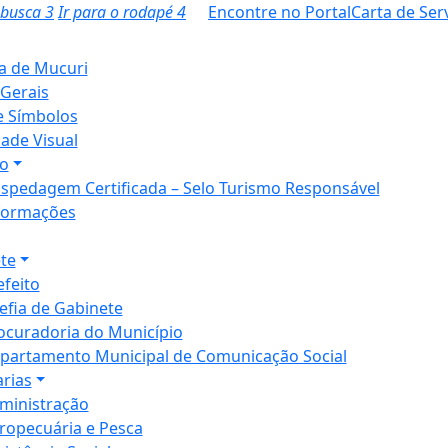
a busca
3
Ir para o rodapé
4
Encontre no Portal
Carta de Ser
ia de Mucuri
Gerais
e Símbolos
dade Visual
o
spedagem Certificada – Selo Turismo Responsável
formações
te
efeito
efia de Gabinete
ocuradoria do Município
partamento Municipal de Comunicação Social
arias
ministração
ropecuária e Pesca