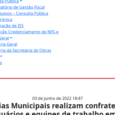
ta Pública
latório de Gestão Fiscal
quivos – Consulta Pública
trônica
ração de ISS
tação Credenciamento de NFS-e
Geral
ria Geral
ria da Secretaria de Obras
s
03 de junho de 2022 18:47
ias Municipais realizam confrat
suários e equipes de trabalho e