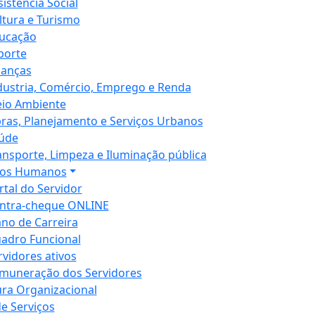
sistência Social
ltura e Turismo
ucação
porte
nanças
dustria, Comércio, Emprego e Renda
io Ambiente
ras, Planejamento e Serviços Urbanos
úde
ansporte, Limpeza e Iluminação pública
sos Humanos
rtal do Servidor
ntra-cheque ONLINE
ano de Carreira
adro Funcional
rvidores ativos
muneração dos Servidores
ura Organizacional
de Serviços