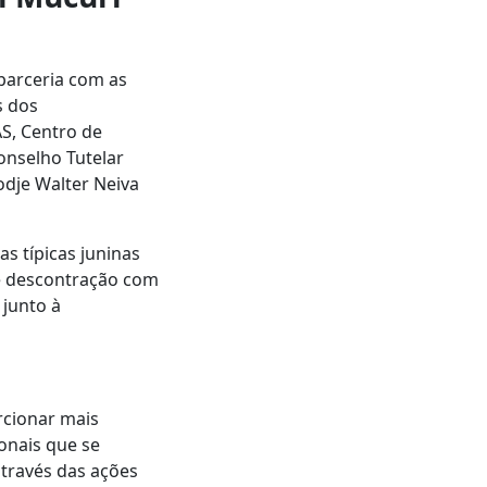
 parceria com as
s dos
AS, Centro de
Conselho Tutelar
odje Walter Neiva
s típicas juninas
e descontração com
 junto à
orcionar mais
onais que se
través das ações