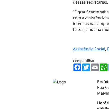
dessas secretarias.
“É gratificante sab
com a assistência s
intensos na campan
feitos, ainda há mu
Assistência Social
,
Compartilhar:
Facebook
Twitter
Email
Prefe
Rua Ca
Malvi
Horár
públic