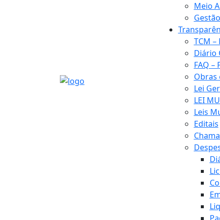
Meio A
Gestão
Transparên
TCM – 
Diário 
FAQ – 
Obras
Lei Ge
LEI MU
Leis M
Editais
Chamad
Despe
Di
Li
Co
Em
Li
Pa