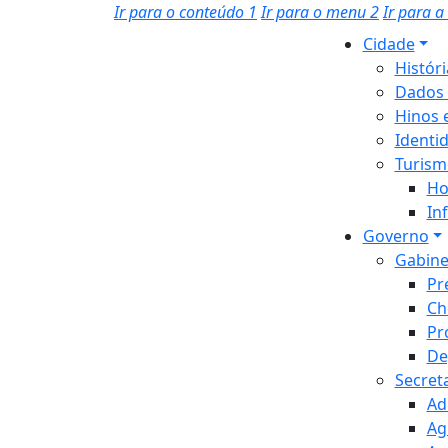
Ir para o conteúdo
1
Ir para o menu
2
Ir para 
Cidade
Histór
Dados 
Hinos 
Identi
Turism
Ho
In
Governo
Gabine
Pr
Ch
Pr
De
Secret
Ad
Ag