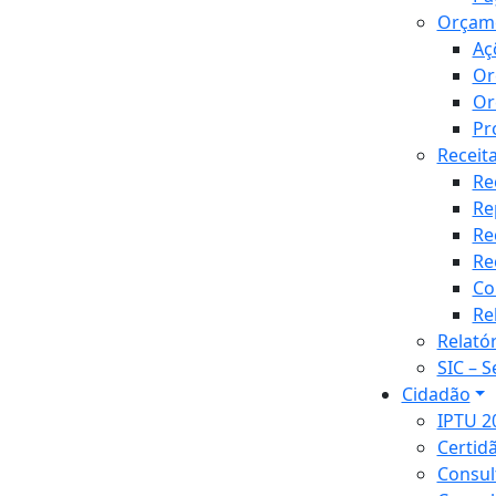
Orçam
Aç
Or
Or
Pr
Receit
Re
Re
Re
Re
Co
Re
Relató
SIC – 
Cidadão
IPTU 2
Certid
Consul