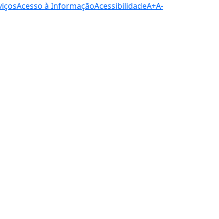
viços
Acesso à Informação
Acessibilidade
A+
A-