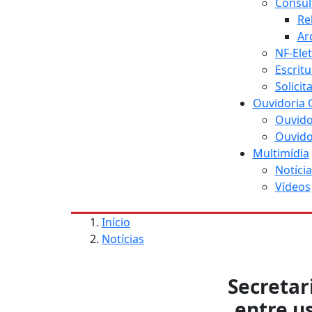
Consul
Re
Ar
NF-Ele
Escritu
Solici
Ouvidoria 
Ouvido
Ouvido
Multimídia
Notícia
Vídeos
Início
Notícias
Secretar
entre u