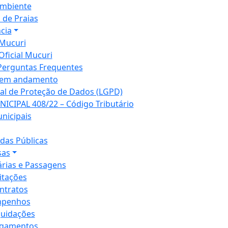
mbiente
 de Praias
cia
Mucuri
Oficial Mucuri
Perguntas Frequentes
 em andamento
ral de Proteção de Dados (LGPD)
NICIPAL 408/22 – Código Tributário
unicipais
as Públicas
sas
árias e Passagens
citações
ntratos
penhos
quidações
gamentos