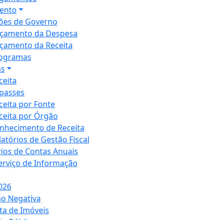
ento
ões de Governo
çamento da Despesa
çamento da Receita
ogramas
as
ceita
passes
ceita por Fonte
ceita por Órgão
nhecimento de Receita
latórios de Gestão Fiscal
rios de Contas Anuais
Serviço de Informação
026
ão Negativa
ta de Imóveis