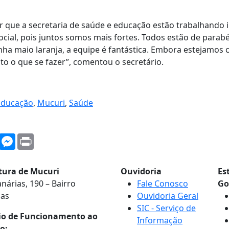
er que a secretaria de saúde e educação estão trabalhando 
ocial, pois juntos somos mais fortes. Todos estão de parab
ha maio laranja, a equipe é fantástica. Embora estejamos 
ito o que se fazer”, comentou o secretário.
Educação
,
Mucuri
,
Saúde
WhatsApp
Messenger
Print
itura de Mucuri
Ouvidoria
Es
nárias, 190 – Bairro
Fale Conosco
Go
nas
Ouvidoria Geral
SIC - Serviço de
io de Funcionamento ao
Informação
o: