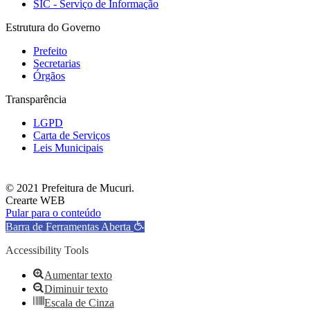
SIC - Serviço de Informação
Estrutura do Governo
Prefeito
Secretarias
Órgãos
Transparência
LGPD
Carta de Serviços
Leis Municipais
© 2021 Prefeitura de Mucuri.
Crearte WEB
Pular para o conteúdo
Barra de Ferramentas Aberta
Accessibility Tools
Aumentar texto
Diminuir texto
Escala de Cinza