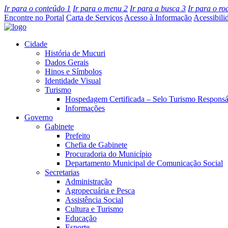
Ir para o conteúdo
1
Ir para o menu
2
Ir para a busca
3
Ir para o r
Encontre no Portal
Carta de Serviços
Acesso à Informação
Acessibili
Cidade
História de Mucuri
Dados Gerais
Hinos e Símbolos
Identidade Visual
Turismo
Hospedagem Certificada – Selo Turismo Responsá
Informações
Governo
Gabinete
Prefeito
Chefia de Gabinete
Procuradoria do Município
Departamento Municipal de Comunicação Social
Secretarias
Administração
Agropecuária e Pesca
Assistência Social
Cultura e Turismo
Educação
Esporte