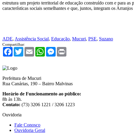
estrutura um projeto territorial de educação construído com e para a
características sociais semelhantes e que, juntos, integram os Arra
ADE
,
Assistência Social
,
Educação
,
Mucuri
,
PSE
,
Suzano
Compartilhar:
Facebook
Twitter
Email
WhatsApp
Messenger
Print
Prefeitura de Mucuri
Rua Canárias, 190 – Bairro Malvinas
Horário de Funcionamento ao público:
8h às 13h.
Contato:
(73) 3206 1221 / 3206 1223
Ouvidoria
Fale Conosco
Ouvidoria Geral