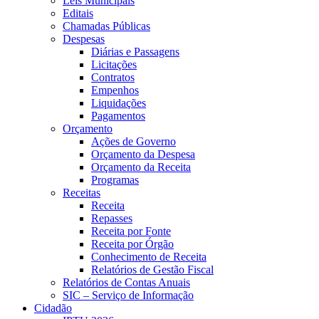
Leis Municipais
Editais
Chamadas Públicas
Despesas
Diárias e Passagens
Licitações
Contratos
Empenhos
Liquidações
Pagamentos
Orçamento
Ações de Governo
Orçamento da Despesa
Orçamento da Receita
Programas
Receitas
Receita
Repasses
Receita por Fonte
Receita por Órgão
Conhecimento de Receita
Relatórios de Gestão Fiscal
Relatórios de Contas Anuais
SIC – Serviço de Informação
Cidadão