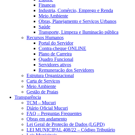
Finanças
Industria, Comércio, Emprego e Renda
Meio Ambiente
Obras, Planejamento e Serviços Urbanos
Saúde
Transporte, Limpeza e Iluminação pública
Recursos Humanos
Portal do Servidor
Contra-cheque ONLINE
Plano de Carreira
Quadro Funcional
Servidores ativos
Remuneração dos Servidores
Estrutura Organizacional
Carta de Serviços
Meio Ambiente
Gestão de Praias
Transparência
TCM – Mucuri
Diário Oficial Mucuri
FAQ – Perguntas Frequentes
Obras em andamento
Lei Geral de Proteção de Dados (LGPD)
LEI MUNICIPAL 408/22 – Código Tributário