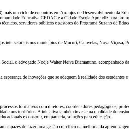
28) mais um ciclo de encontros em Arranjos de Desenvolvimento da Ed
a Comunidade Educativa CEDAC e a Cidade Escola Aprendiz para promov
o técnicos, servidores públicos e gestores do Programa Suzano de Edu
 intersetoriais nos municípios de Mucuri, Caravelas, Nova Viçosa, Prad
ia Social, o advogado Nodje Walter Neiva Diamantino, acompanhado da C
 esperança de inovações que se adequem à realidade dos estudantes e a
rocessos formativos com diretores, coordenadores pedagógicos, profess
dade nos territórios. A iniciativa também investe na qualidade do ensin
educacionais e construir, em parceria, soluções para educação.
s sejam capazes de fazer uma gestão com foco na melhoria da aprendiza