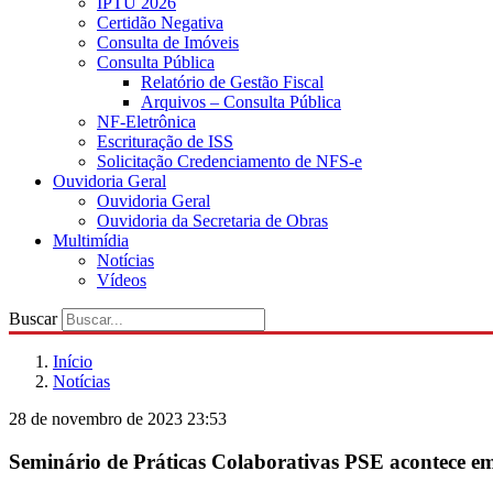
IPTU 2026
Certidão Negativa
Consulta de Imóveis
Consulta Pública
Relatório de Gestão Fiscal
Arquivos – Consulta Pública
NF-Eletrônica
Escrituração de ISS
Solicitação Credenciamento de NFS-e
Ouvidoria Geral
Ouvidoria Geral
Ouvidoria da Secretaria de Obras
Multimídia
Notícias
Vídeos
Buscar
Início
Notícias
28 de novembro de 2023 23:53
Seminário de Práticas Colaborativas PSE acontece e