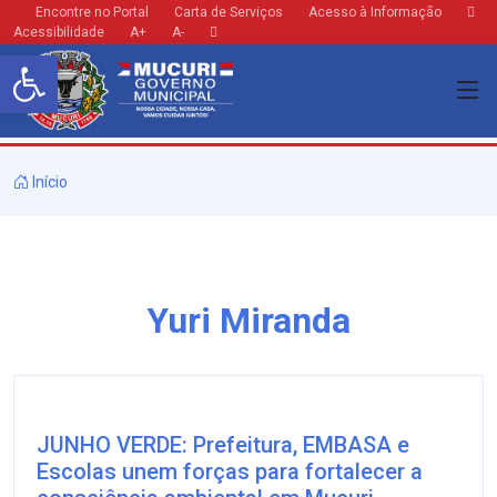
Encontre no Portal
Carta de Serviços
Acesso à Informação
Acessibilidade
A+
A-
Barra de Ferramentas Aberta
Início
Yuri Miranda
JUNHO VERDE: Prefeitura, EMBASA e
Escolas unem forças para fortalecer a